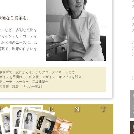
【
【
イ
最適なご提案を。
【
【
テルなど、多彩な空間を
【
からインテリアコーディ
、お客様のニーズに、広
【
【
提案で、理想の住まいを
【
イ
計事務所で、設計からインテリアコーディネートまで
ザインを手掛ける。独立後、デザイン・オフィスを設立。
【
リアコーディネーター、二級建築士
街の散策 読書 サッカー観戦