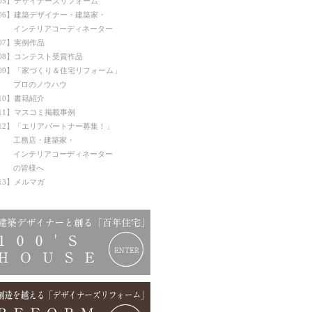
05】デザイナーズリフォーム
06】建築デザイナー・建築家・
ンテリアコーディネーター
07】実例作品
08】コンテスト受賞作品
09】「家づくり＆住宅リフォーム」
プロのノウハウ
10】書籍紹介
11】マスコミ掲載事例
12】「エリアパートナー募集！」
工務店・建築家・
ンテリアコーディネーター
の皆様へ
13】メルマガ