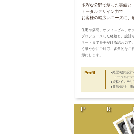
多彩な分野で培った実績と
トータルデザイン力で
お客様の幅広いニーズに、
住宅や病院、オフィスビル、ホ
プロデュースした経験と、設計
ネートまでを手がける総合力で
く細やかにご対応。多角的なご
形にします。
Profil
●経歴/建築設
トータルにデ
●資格/インテ
●趣味/旅行 