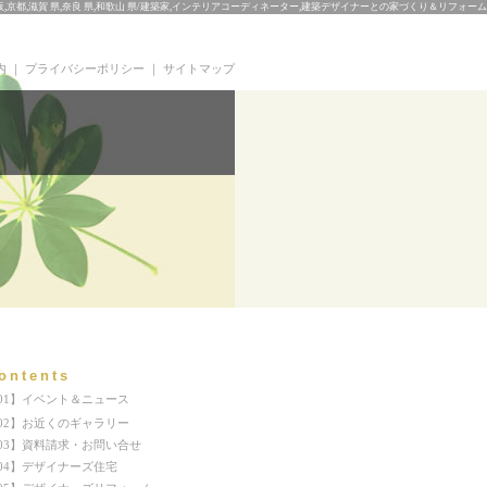
京都,滋賀 県,奈良 県,和歌山 県/建築家,インテリアコーディネーター,建築デザイナーとの家づくり＆リフォーム
内
｜
プライバシーポリシー
｜
サイトマップ
ontents
01】イベント＆ニュース
02】お近くのギャラリー
03】資料請求・お問い合せ
04】デザイナーズ住宅