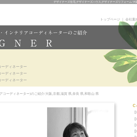
デザイナーズ住宅,デザイナーズハウス,デザイナーズリフォーム/大阪,
トップページ
｜
会社案
コーディネーター
コーディネーター
コーディネーター
ーディネーター)のご紹介/大阪,京都,滋賀 県,奈良 県,和歌山 県
C
【
【
【
【