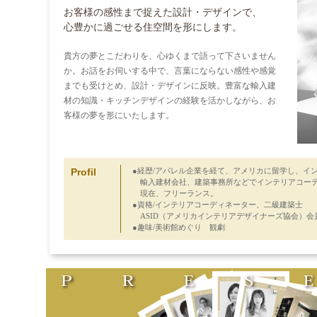
お客様の感性まで捉えた設計・デザインで、
心豊かに過ごせる住空間を形にします。
貴方の夢とこだわりを、心ゆくまで語って下さいません
か。お話をお伺いする中で、言葉にならない感性や感覚
までも受けとめ、設計・デザインに反映。豊富な輸入建
材の知識・キッチンデザインの経験を活かしながら、お
客様の夢を形にいたします。
Profil
●経歴/アパレル企業を経て、アメリカに留学し、イ
輸入建材会社、建築事務所などでインテリアコーデ
現在、フリーランス。
●資格/インテリアコーディネーター、二級建築士
ASID（アメリカインテリアデザイナーズ協会）会
●趣味/美術館めぐり 観劇