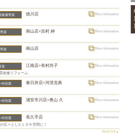
徳川店
More infomation
展最優秀賞
南山店×吉村 紳
More infomation
秀賞
南山店
More infomation
秀賞
江南店×有村尚子
More infomation
秀賞
耐震改修リフォーム
春日井店×河澄克典
More infomation
ン特別賞
浦安市川店×奥山 久
More infomation
ン特別賞
長久手店
More infomation
ン特別賞
が広々としたＬＤＫ空間に！
PAGE TOP ▲