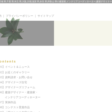
城 県,千葉 県,埼玉 県,大阪,京都,滋賀 県,奈良 県,和歌山 県の建築家,インテリアコーディネーター,建築デザイナー
内
｜
プライバシーポリシー
｜
サイトマップ
ontents
01】イベント＆ニュース
02】お近くのギャラリー
03】資料請求・お問い合せ
04】デザイナーズ住宅
05】デザイナーズリフォーム
06】建築デザイナー・建築家・
ンテリアコーディネーター
07】実例作品
08】コンテスト受賞作品