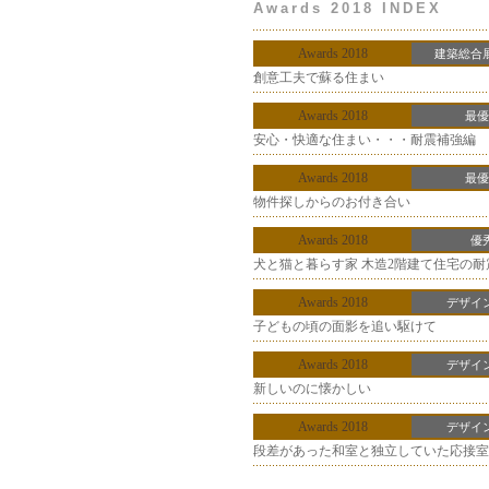
Awards 2018
INDEX
Awards 2018
建築総合
創意工夫で蘇る住まい
Awards 2018
最優
安心・快適な住まい・・・耐震補強編
Awards 2018
最優
物件探しからのお付き合い
Awards 2018
優
犬と猫と暮らす家 木造2階建て住宅の
Awards 2018
デザイ
子どもの頃の面影を追い駆けて
Awards 2018
デザイ
新しいのに懐かしい
Awards 2018
デザイ
段差があった和室と独立していた応接室