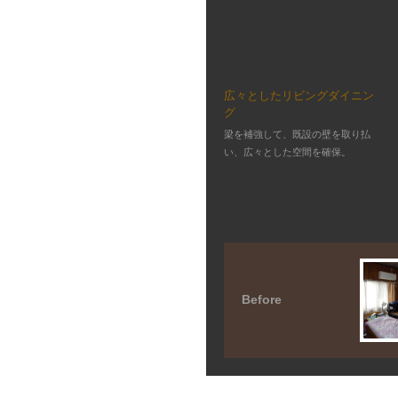
広々としたリビングダイニン
グ
梁を補強して、既設の壁を取り払
い、広々とした空間を確保。
Before