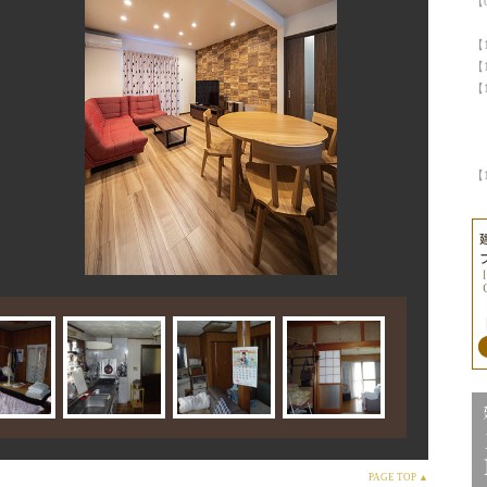
【
【
【
【
イ
【
PAGE TOP ▲