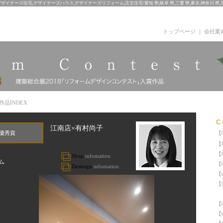
デザイナーズ住宅,デザイナーズハウス,デザイナーズリフォーム,注文住宅/愛知 県,岐阜 県,三重 県,東京,神奈川 県,茨
トップページ
｜
会社案
品INDEX
C
江南店×有村尚子
優秀賞
【
【
【
Shop
infomation
ム
【
Desier
gn
infomation
【
【
イ
【
【